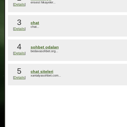
ensest hikayeler...
[
Details
]
3
chat
chat...
[
Details
]
4
sohbet odaları
bedavasohbet.org...
[
Details
]
5
chat siteleri
xantalyasohbet.com...
[
Details
]