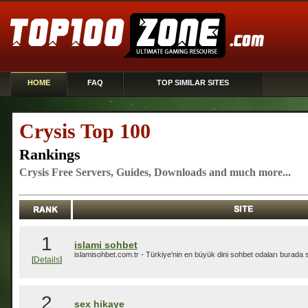
HOME
FAQ
TOP SIMILAR SITES
Crysis Top 100
Rankings
Crysis Free Servers, Guides, Downloads and much more...
1
islami sohbet
islamisohbet.com.tr - Türkiye'nin en büyük dini sohbet odaları burada siz
[
Details
]
2
sex hikaye